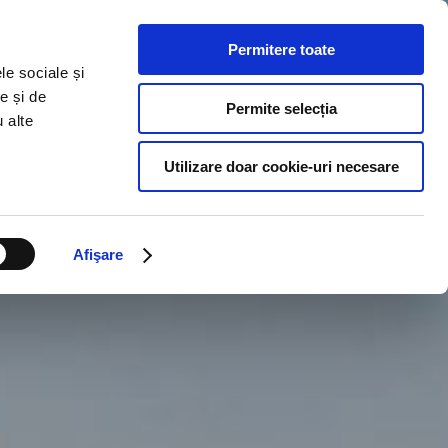
Permitere toate
ERVICII
COLABORARE
CONTACT
le sociale și
e și de
Permite selecția
u alte
Utilizare doar cookie-uri necesare
Afişare