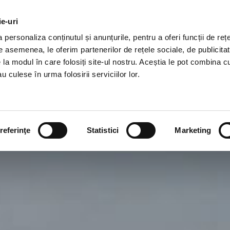
ie-uri
ACASA
DESPRE
S
personaliza conținutul și anunțurile, pentru a oferi funcții de rețe
De asemenea, le oferim partenerilor de rețele sociale, de publicitat
e la modul în care folosiți site-ul nostru. Aceștia le pot combina c
u culese în urma folosirii serviciilor lor.
referinţe
Statistici
Marketing