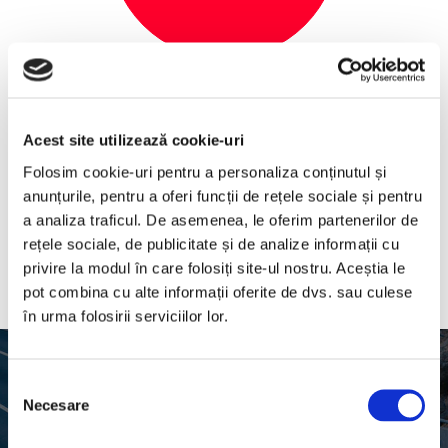
3. LIVRAM IN SIGURANTA
Avem grija ca transportul tau sa
Acest site utilizează cookie-uri
ajunga la timp si in siguranta la
Folosim cookie-uri pentru a personaliza conținutul și
destinatar.
anunțurile, pentru a oferi funcții de rețele sociale și pentru
a analiza traficul. De asemenea, le oferim partenerilor de
rețele sociale, de publicitate și de analize informații cu
privire la modul în care folosiți site-ul nostru. Aceștia le
pot combina cu alte informații oferite de dvs. sau culese
în urma folosirii serviciilor lor.
Selecția
Necesare
consimțământului
CE SPUN CLIENTII