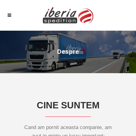
Despre
CINE SUNTEM
Cand am pornit aceasta companie, am
avut in minte un lucru important: